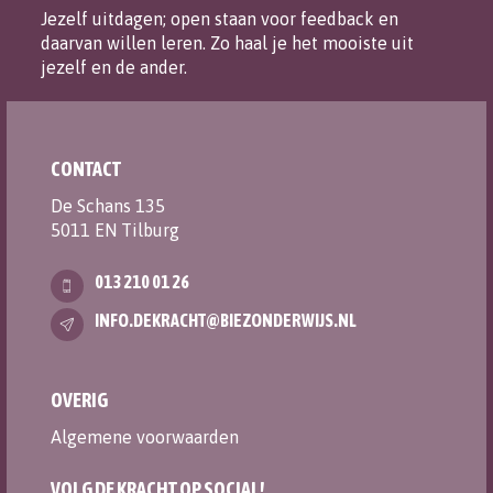
Jezelf uitdagen; open staan voor feedback en
daarvan willen leren. Zo haal je het mooiste uit
jezelf en de ander.
CONTACT
De Schans 135
5011 EN Tilburg
013 210 01 26
INFO.DEKRACHT@BIEZONDERWIJS.NL
OVERIG
Algemene voorwaarden
VOLG DE KRACHT OP SOCIAL!