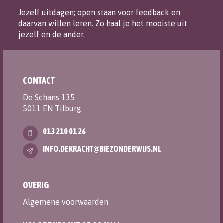
Jezelf uitdagen; open staan voor feedback en
daarvan willen leren. Zo haal je het mooiste uit
jezelf en de ander.
CONTACT
De Schans 135
5011 EN Tilburg
013 210 01 26
INFO.DEKRACHT@BIEZONDERWIJS.NL
OVERIG
Algemene voorwaarden