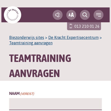
A
A
013 210 01 26
Biezonderwijs sites
>
De Kracht Expertisecentrum
>
Teamtraining aanvragen
TEAMTRAINING
AANVRAGEN
NAAM
(VEREIST)